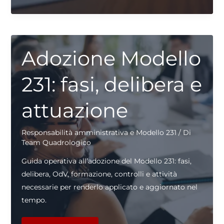
D’IMPRESA
E
MODELLO
231
Adozione Modello
231: fasi, delibera e
attuazione
Responsabilità amministrativa e Modello 231
/ Di
Team Quadrologico
Guida operativa all’adozione del Modello 231: fasi,
delibera, OdV, formazione, controlli e attività
necessarie per renderlo applicato e aggiornato nel
tempo.
ADOZIONE