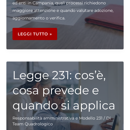
ed enti in Campania, quali processi richiedono
maggiore attenzione e quando valutare adozione,
aggiornamento o verifica.
MODELLO
231
LEGGI TUTTO »
IN
CAMPANIA:
QUANDO
È
RILEVANTE
PER
IMPRESE
ED
ENTI?
Legge 231: cos’è,
cosa prevede e
quando si applica
Responsabilità amministrativa e Modello 231
/ Di
Team Quadrologico