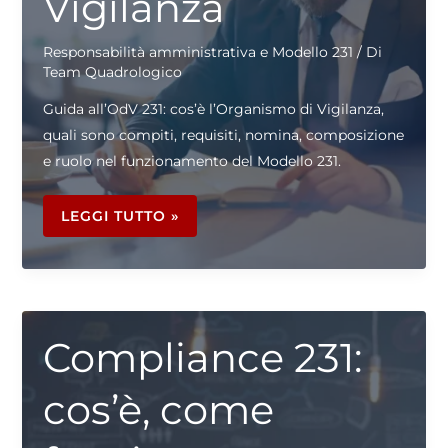
Vigilanza
Responsabilità amministrativa e Modello 231
/ Di
Team Quadrologico
Guida all’OdV 231: cos’è l’Organismo di Vigilanza,
quali sono compiti, requisiti, nomina, composizione
e ruolo nel funzionamento del Modello 231.
ODV
231:
LEGGI TUTTO »
COS’È,
REQUISITI
E
COMPITI
DELL’ORGANISMO
DI
VIGILANZA
Compliance 231:
cos’è, come