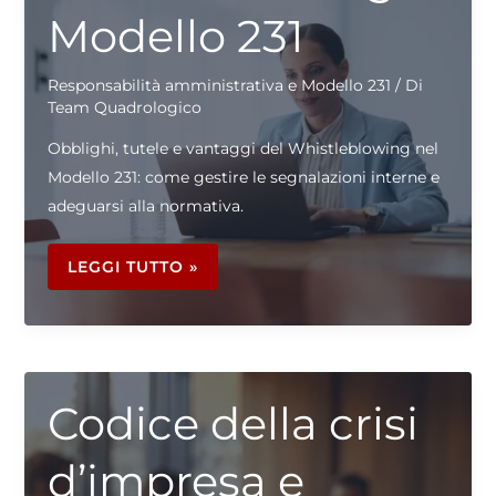
Modello 231
Responsabilità amministrativa e Modello 231
/ Di
Team Quadrologico
Obblighi, tutele e vantaggi del Whistleblowing nel
Modello 231: come gestire le segnalazioni interne e
adeguarsi alla normativa.
WHISTLEBLOWING
E
LEGGI TUTTO »
MODELLO
231
Codice della crisi
d’impresa e