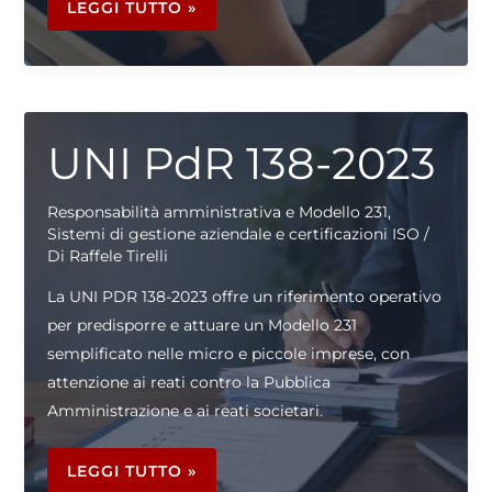
MODELLO
LEGGI TUTTO »
231:
FASI,
DELIBERA
E
ATTUAZIONE
UNI PdR 138-2023
Responsabilità amministrativa e Modello 231
,
Sistemi di gestione aziendale e certificazioni ISO
/
Di
Raffele Tirelli
La UNI PDR 138-2023 offre un riferimento operativo
per predisporre e attuare un Modello 231
semplificato nelle micro e piccole imprese, con
attenzione ai reati contro la Pubblica
Amministrazione e ai reati societari.
UNI
PDR
LEGGI TUTTO »
138-