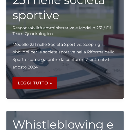
sportive
Responsabilità amministrativa e Modello 231
/ Di
Team Quadrologico
Modello 231 nelle Società Sportive: Scopri gli
obblighi per le società sportive nella Riforma dello
Sport e come garantire la conformità entro il 31
agosto 2024.
MOCAS
E
LEGGI TUTTO »
MODELLO
231
NELLE
SOCIETÀ
SPORTIVE
Whistleblowing e