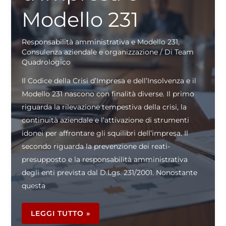
Modello 231
Responsabilità amministrativa e Modello 231
,
Consulenza aziendale e organizzazione
/ Di
Team
Quadrologico
Il Codice della Crisi d’Impresa e dell’Insolvenza e il
Modello 231 nascono con finalità diverse. Il primo
riguarda la rilevazione tempestiva della crisi, la
continuità aziendale e l’attivazione di strumenti
idonei per affrontare gli squilibri dell’impresa. Il
secondo riguarda la prevenzione dei reati-
presupposto e la responsabilità amministrativa
degli enti prevista dal D.Lgs. 231/2001. Nonostante
questa
CODICE
DELLA
LEGGI TUTTO »
CRISI