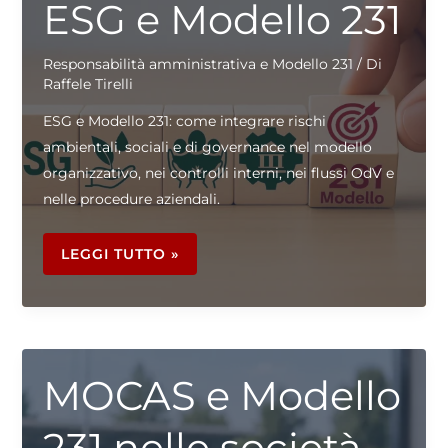
ESG e Modello 231
Responsabilità amministrativa e Modello 231
/ Di
Raffele Tirelli
ESG e Modello 231: come integrare rischi
ambientali, sociali e di governance nel modello
organizzativo, nei controlli interni, nei flussi OdV e
nelle procedure aziendali.
ESG
E
LEGGI TUTTO »
MODELLO
231
MOCAS e Modello
231 nelle società