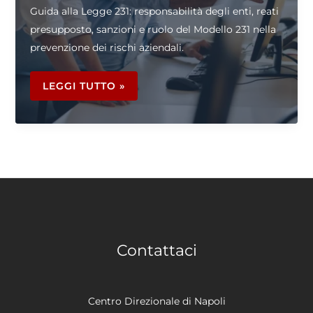
Guida alla Legge 231: responsabilità degli enti, reati
presupposto, sanzioni e ruolo del Modello 231 nella
prevenzione dei rischi aziendali.
LEGGE
231:
LEGGI TUTTO »
COS’È,
COSA
PREVEDE
E
QUANDO
SI
APPLICA
Contattaci
Centro Direzionale di Napoli