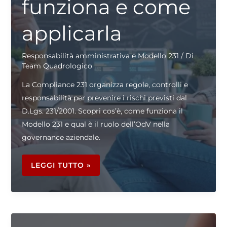
funziona e come
applicarla
Responsabilità amministrativa e Modello 231
/ Di
Team Quadrologico
La Compliance 231 organizza regole, controlli e
responsabilità per prevenire i rischi previsti dal
D.Lgs. 231/2001. Scopri cos’è, come funziona il
Modello 231 e qual è il ruolo dell’OdV nella
governance aziendale.
COMPLIANCE
231:
LEGGI TUTTO »
COS’È,
COME
FUNZIONA
E
COME
APPLICARLA