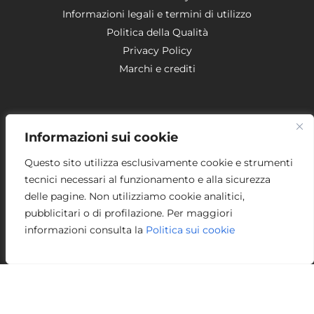
Informazioni legali e termini di utilizzo
Politica della Qualità
Privacy Policy
Marchi e crediti
Guide e FAQ
Informazioni sui cookie
Questo sito utilizza esclusivamente cookie e strumenti
Guida al Modello 231
tecnici necessari al funzionamento e alla sicurezza
FAQ Modello 231
delle pagine. Non utilizziamo cookie analitici,
pubblicitari o di profilazione. Per maggiori
Guida all'organizzazione aziendale
informazioni consulta la
Politica sui cookie
Guida all'introduzione dell'AI in azienda
Quadrologico
Quadrologico Srls