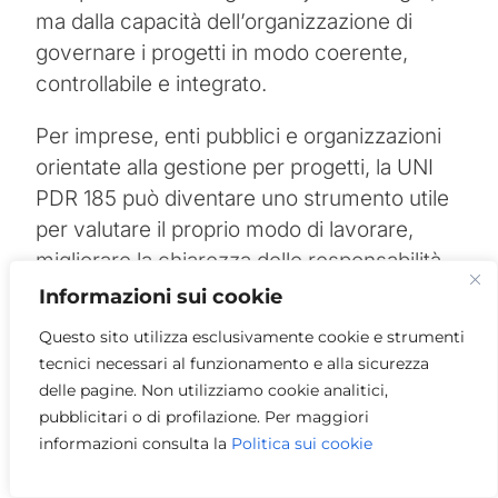
ma dalla capacità dell’organizzazione di
governare i progetti in modo coerente,
controllabile e integrato.
Per imprese, enti pubblici e organizzazioni
orientate alla gestione per progetti, la UNI
PDR 185 può diventare uno strumento utile
per valutare il proprio modo di lavorare,
migliorare la chiarezza delle responsabilità,
integrare il project management con i
Informazioni sui cookie
sistemi di gestione e aumentare la capacità
Questo sito utilizza esclusivamente cookie e strumenti
di realizzare progetti con maggiore
tecnici necessari al funzionamento e alla sicurezza
continuità e controllo.
delle pagine. Non utilizziamo cookie analitici,
pubblicitari o di profilazione. Per maggiori
informazioni consulta la
Politica sui cookie
Valutare la UNI PDR 185