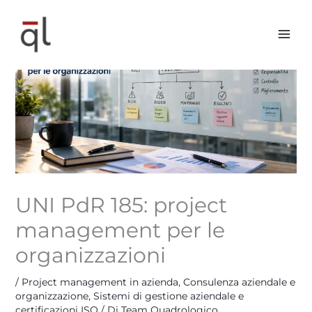
Vai
al
contenuto
UNI PdR 185: project
management per le
organizzazioni
/
Project management in azienda
,
Consulenza aziendale e
organizzazione
,
Sistemi di gestione aziendale e
certificazioni ISO
/ Di
Team Quadrologico