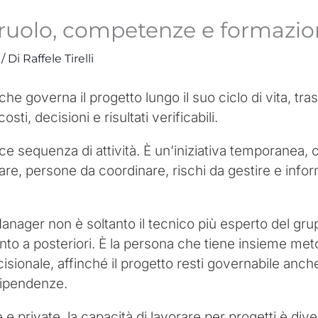
 ruolo, competenze e formazi
/ Di
Raffele Tirelli
 che governa il progetto lungo il suo ciclo di vita, tr
osti, decisioni e risultati verificabili.
 sequenza di attività. È un’iniziativa temporanea, c
tare, persone da coordinare, rischi da gestire e inf
anager non è soltanto il tecnico più esperto del gru
nto a posteriori. È la persona che tiene insieme me
sionale, affinché il progetto resti governabile an
dipendenze.
 e private, la capacità di lavorare per progetti è d