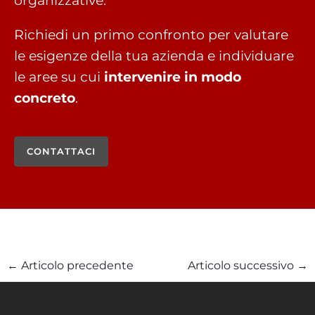
organizzative.
Richiedi un primo confronto per valutare
le esigenze della tua azienda e individuare
le aree su cui
intervenire in modo
concreto
.
CONTATTACI
Migliora la tua conoscenza
in gestione progetti nel settore
packaging
con i corsi di formazione su UIDOO.
←
Articolo precedente
Articolo successivo
→