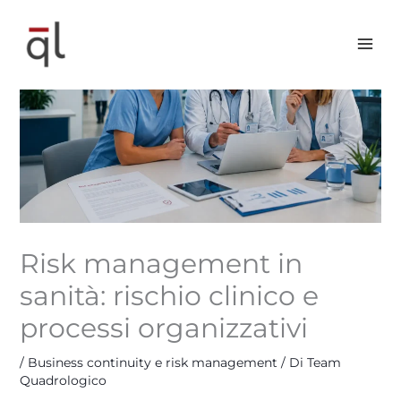
Vai
al
contenuto
Risk management in
sanità: rischio clinico e
processi organizzativi
/
Business continuity e risk management
/ Di
Team
Quadrologico