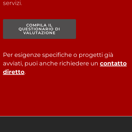
servizi.
COMPILA IL
QUESTIONARIO DI
VALUTAZIONE
Per esigenze specifiche o progetti già
avviati, puoi anche richiedere un
contatto
diretto
.
Approfondisci le tue competenze nella gestione dei progetti aziendali con la
formazione in Business Continuity Management